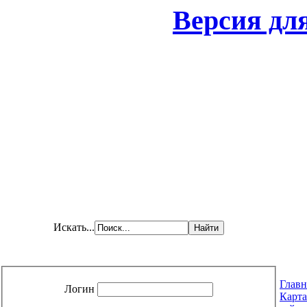
Версия дл
Искать...
Главн
Логин
Карта