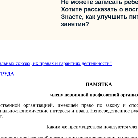
Не можете записать ребё
Хотите рассказать о вос
Знаете, как улучшить пи
занятия?
льных союзах, их правах и гарантиях деятельности"
ТРУДА
ПАМЯТКА
члену первичной профсоюзной организ
нственной организацией, имеющей право по закону и спос
циально-экономические интересы и права. Непосредственное р
т.
Каким же преимуществом пользуются чле
тороны профсоюзной организации преимущественным правом на