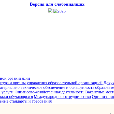
Версия для слабовидящих
ьной организации
ктура и органы управления образовательной организацией
Доку
атериально-техническое обеспечение и оснащенность образовате
 услуги
Финансово-хозяйственная деятельность
Вакантные мест
ржки обучающихся
Международное сотрудничество
Организация
ьные стандарты и требования