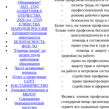
Образование"
- оплаты труда, ее гаран
2025 - ГОД
- профессиональной подго
ЗАЩИТНИКА
- режима рабочего време
ОТЕЧЕСТВА
2026 год - ГОД
- безопасности труда и о
ЕДИНСТВА
Более того, на членов профсоюз
НАРОДОВ РОССИИ
Только член профсоюза бесплатно
Антикоррупционная
- консультационную и юрид
деятельность
- помощь в составлении 
БЕЗОПАСНОСТЬ
- право участия в суде в к
ФОП ДО
"Горячая линия" по
- помощь и защиту его ин
оплате труда
здоровью на работе;
работников
- право на профессиональн
образования
- защиту прав и интересов
Часто задаваемые
на работе в нетрезвом сост
вопросы
- содействие профкома в 
Отчет о проведении
СОУТ
- право проконтролироват
НАСТАВНИЧЕСТВО
- содействие в оформлени
Здоровьесбережение в
МБДОУ
Являясь членом профсоюза
Сокращение
солидарная мощь организац
бюрократической
теряете все названные преи
нагрузки