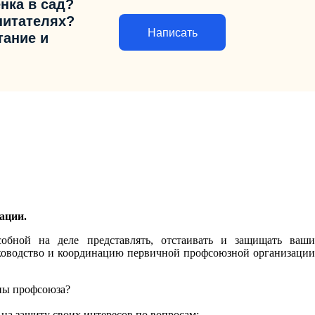
нка в сад?
питателях?
Написать
тание и
ации.
обной на деле представлять, отстаивать и защищать ваши
уководство и координацию первичной профсоюзной организации
ны профсоюза?
 защиту своих интересов по вопросам: