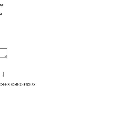
на
на
 новых комментариях