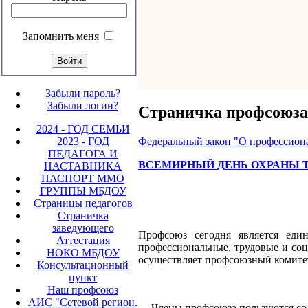
Запомнить меня
Забыли пароль?
Забыли логин?
Страничка профсоюза
2024 - ГОД СЕМЬИ
2023 - ГОД
Федеральный закон "О профессиона
ПЕДАГОГА И
ВСЕМИРНЫЙ ДЕНЬ ОХРАНЫ 
НАСТАВНИКА
ПАСПОРТ ММО
ГРУППЫ МБДОУ
Страницы педагогов
Страничка
заведующего
Профсоюз сегодня является еди
Аттестация
профессиональные, трудовые и со
НОКО МБДОУ
осуществляет профсоюзный комите
Консультационный
пункт
Наш профсоюз
АИС "Сетевой регион.
Члены профсоюза пользуются со с