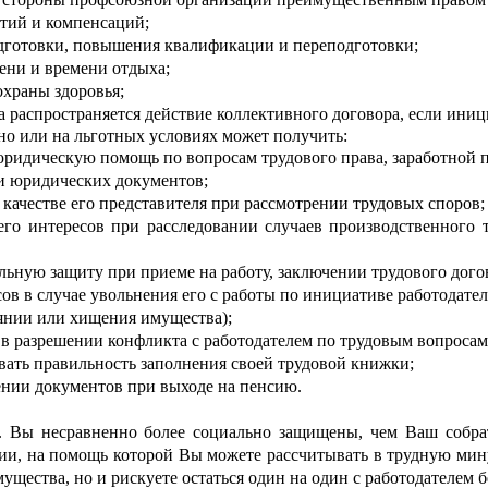
тий и компенсаций;
товки, повышения квалификации и переподготовки;
ни и времени отдыха;
храны здоровья;
а распространяется действие коллективного договора, если ини
 или на льготных условиях может получить:
ическую помощь по вопросам трудового права, заработной пла
юридических документов;
ачестве его представителя при рассмотрении трудовых споров;
тересов при расследовании случаев производственного тра
ую защиту при приеме на работу, заключении трудового догов
 в случае увольнения его с работы по инициативе работодателя
оянии или хищения имущества);
разрешении конфликта с работодателем по трудовым вопросам
ь правильность заполнения своей трудовой книжки;
и документов при выходе на пенсию.
. Вы несравненно более социально защищены, чем Ваш собрат
ии, на помощь которой Вы можете рассчитывать в трудную мину
мущества, но и рискуете остаться один на один с работодателем 