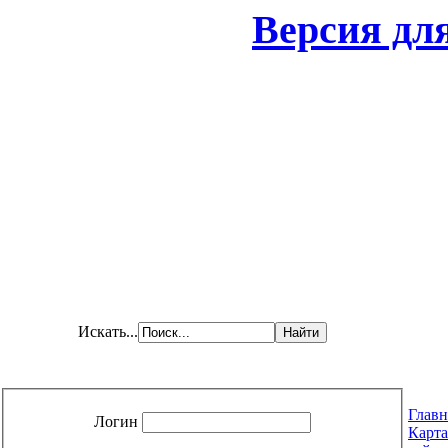
Версия дл
Искать...
Главн
Логин
Карта